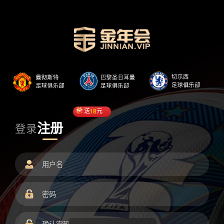
送
18
元
注册
登录