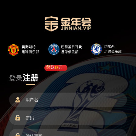
送
18
元
注册
登录