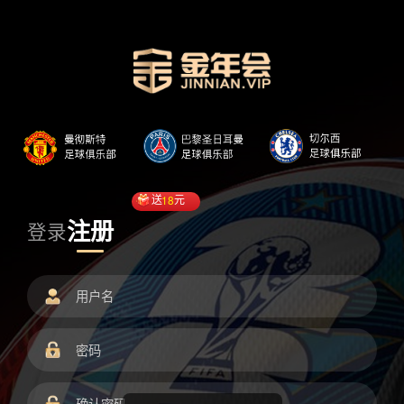
送
18
元
注册
登录