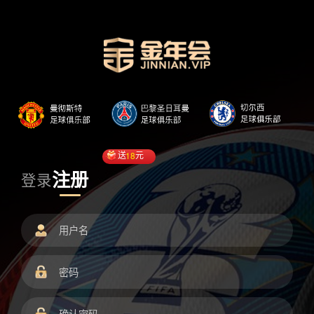
送
18
元
注册
登录