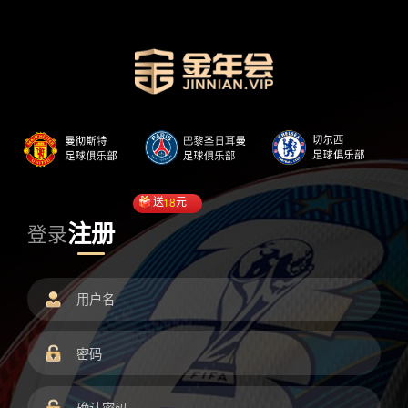
送
18
元
注册
登录