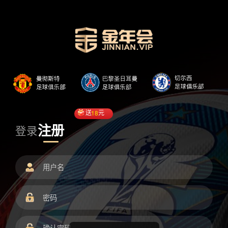
送
18
元
注册
登录