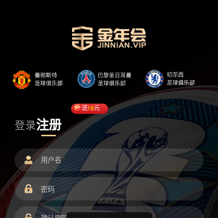
送
18
元
注册
登录