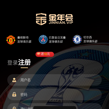
送
18
元
注册
登录