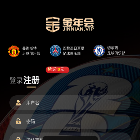
送
18
元
注册
登录