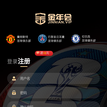
送
18
元
注册
登录