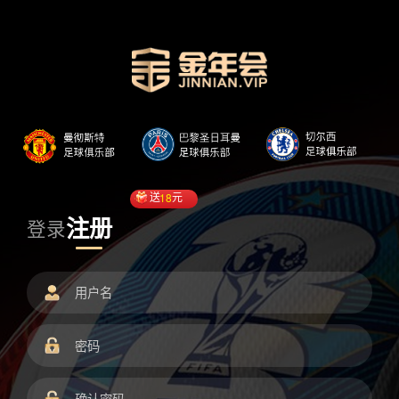
送
18
元
注册
登录