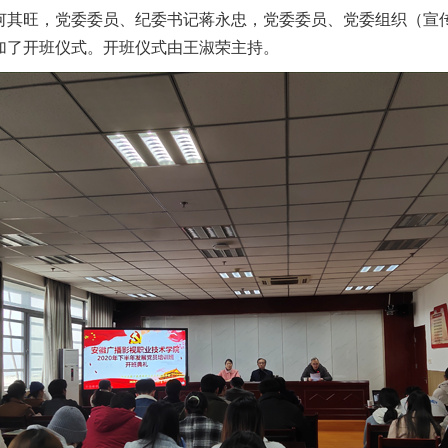
何其旺，党委委员、纪委书记蒋永忠，党委委员、党委组织（宣
加了开班仪式。开班仪式由王淑荣主持。