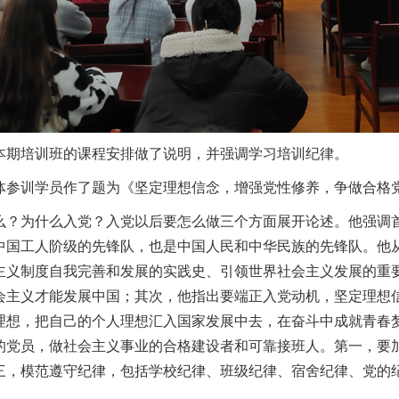
本期培训班的课程安排做了说明，并强调学习培训纪律。
体参训学员作了题为《坚定理想信念，增强党性修养，争做合格
么？为什么入党？入党以后要怎么做三个方面展开论述。他强调
中国工人阶级的先锋队，也是中国人民和中华民族的先锋队。他
主义制度自我完善和发展的实践史、引领世界社会主义发展的重
会主义才能发展中国；其次，他指出要端正入党动机，坚定理想
理想，把自己的个人理想汇入国家发展中去，在奋斗中成就青春
的党员，做社会主义事业的合格建设者和可靠接班人。第一，要
三，模范遵守纪律，包括学校纪律、班级纪律、宿舍纪律、党的