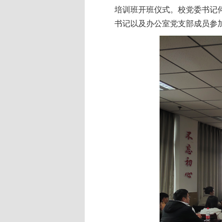
培训班开班仪式。校党委书记
书记以及办公室党支部成员参