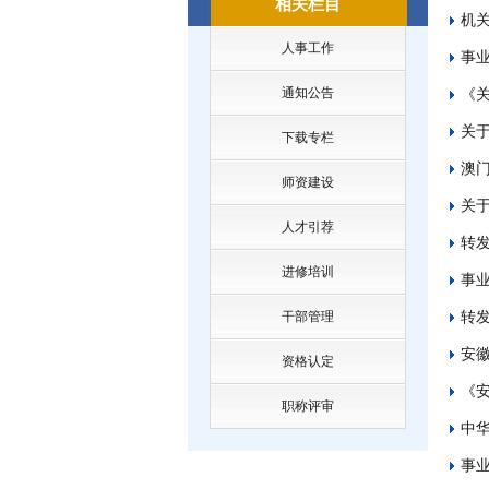
相关栏目
机
人事工作
事
通知公告
《关
关
下载专栏
澳门
师资建设
关于
人才引荐
转发
进修培训
事
干部管理
转
安
资格认定
《
职称评审
中
事